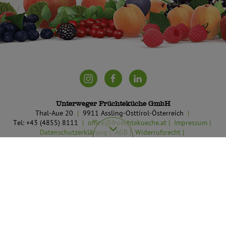
Unterweger Früchteküche GmbH
Thal-Aue 20
9911 Assling-Osttirol-Österreich
Tel: +43 (4855) 8111
office@fruechtekueche.at
Impressum
Datenschutzerklärung
AGB
Widerrufsrecht
Teilnahmebedingungen Gewinnspiel