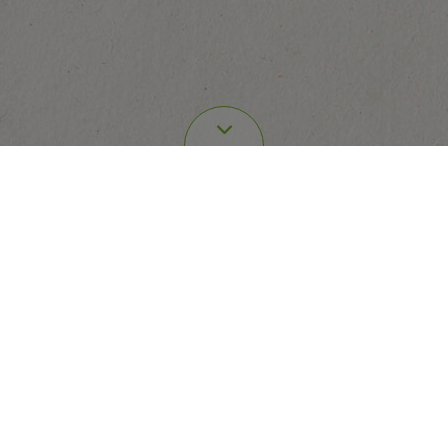
Composta di prugne intere con nocciolo
weitere Informationen