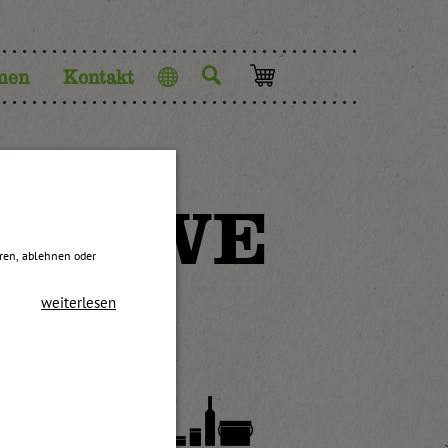
men
Kontakt
Sprache
re UWE
eren, ablehnen oder
weiterlesen