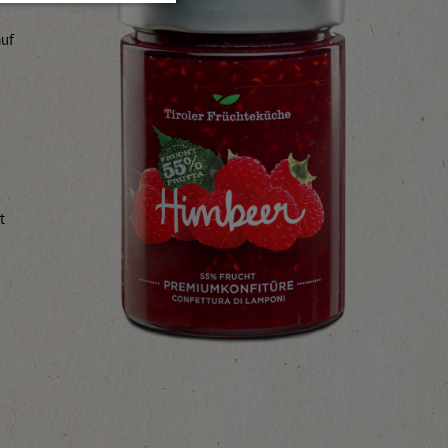
auf
t