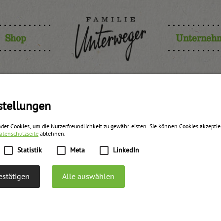
Shop
Unterneh
ühstücksti
stellungen
det Cookies, um die Nutzerfreundlichkeit zu gewährleisten. Sie können Cookies akzepti
atenschutzseite
ablehnen.
Statistik
Meta
LinkedIn
Am
stätigen
Alle auswählen
Frühstückstisch..