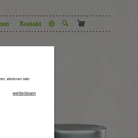
men
Kontakt
Sprache
sch
eren, ablehnen oder
weiterlesen
.