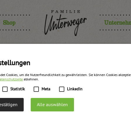
Shop
Unterneh
eichische 
stellungen
det Cookies, um die Nutzerfreundlichkeit zu gewährleisten. Sie können Cookies akzepti
atenschutzseite
ablehnen.
Konfitüre
Statistik
Meta
LinkedIn
stätigen
Alle auswählen
zurück zur Übersicht