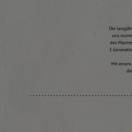
Die langjä
uns nunme
des Marmel
3 Generati
Mit einem 
da