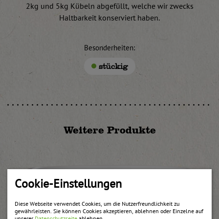
2kg und 5kg Kübeln abgefüllt, welche wir zwecks
Haltbarkeit konserviert haben.
Besonderheiten:
stückig
Weitere Produkte
Cookie-Einstellungen
Diese Webseite verwendet Cookies, um die Nutzerfreundlichkeit zu
gewährleisten. Sie können Cookies akzeptieren, ablehnen oder Einzelne auf
unserer
Datenschutzseite
ablehnen.