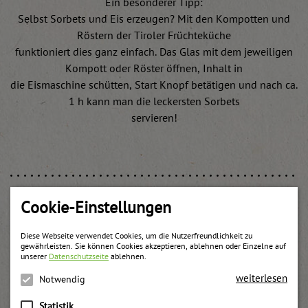
Ein besonderer Tipp:
Selbst Sorbets und Eis erzeugen? Mit den Kompotten und
Röstern der Tiroler Früchteküche
funktioniert dies ganz einfach. Das Glas mit dem jeweiligen
Kompott oder Röster öffnen, Inhalt in
die Eismaschine schütten, Start Knopf betätigen und nach ca.
1 h kann man die leckersten Sorbets
servieren!
Cookie-Einstellungen
Weitere Produkte
Diese Webseite verwendet Cookies, um die Nutzerfreundlichkeit zu
gewährleisten. Sie können Cookies akzeptieren, ablehnen oder Einzelne auf
unserer
Datenschutzseite
ablehnen.
weiterlesen
Notwendig
Statistik