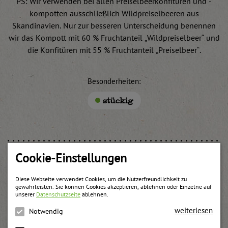
PS: Wir verwenden bei allen Preiselbeerkonfitüren und -
kompotten ausschließlich Wildpreiselbeeren aus
Skandinavien. Nur zur besseren Unterscheidung benennen
wir das Kompott mit 60 % Fruchtanteil „Wildpreiselbeer“ und
die Konfitüren mit 55 % Fruchtanteil „Preiselbeer“.
Besonderheiten:
stückig
Cookie-Einstellungen
Weitere Produkte
Diese Webseite verwendet Cookies, um die Nutzerfreundlichkeit zu
gewährleisten. Sie können Cookies akzeptieren, ablehnen oder Einzelne auf
unserer
Datenschutzseite
ablehnen.
weiterlesen
Notwendig