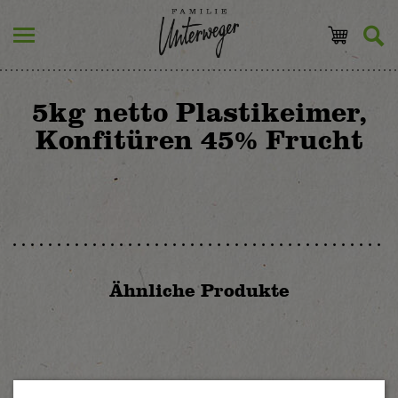
5kg netto Plastikeimer,
Konfitüren 45% Frucht
Ähnliche Produkte
Preiselbeer Konfitüre backstabil