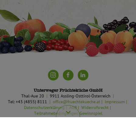
Unterweger Früchteküche GmbH
Thal-Aue 20
9911 Assling-Osttirol-Österreich
Tel: +43 (4855) 8111
office@fruechtekueche.at
Impressum
Datenschutzerklärung
AGB
Widerrufsrecht
Teilnahmebedingungen Gewinnspiel