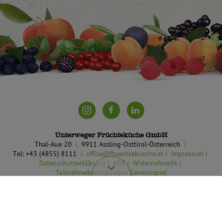
Unterweger Früchteküche GmbH
Thal-Aue 20
9911 Assling-Osttirol-Österreich
Tel: +43 (4855) 8111
office@fruechtekueche.at
Impressum
Datenschutzerklärung
AGB
Widerrufsrecht
Teilnahmebedingungen Gewinnspiel