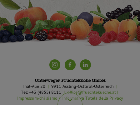
Unterweger Früchteküche GmbH
Thal-Aue 20
9911 Assling-Osttirol-Österreich
Tel: +43 (4855) 8111
office@fruechtekueche.at
Impressum/chi siamo
Informativa Tutela della Privacy