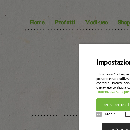
Home
Prodotti
Modi-uso
Shop
Ber
Impostazio
Utilizziamo Cookie per
possono essere utilizza
contenuti. Potrete deci
che avrete configurato,
l’
Informativa sulla pri
per saperne di
Tecnici
confermare