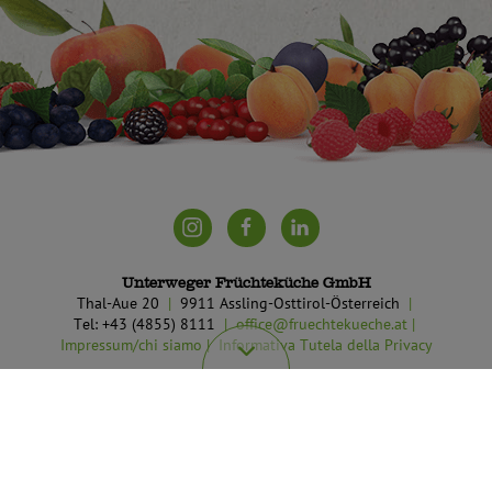
Unterweger Früchteküche GmbH
Thal-Aue 20
9911 Assling-Osttirol-Österreich
Tel: +43 (4855) 8111
office@fruechtekueche.at
Impressum/chi siamo
Informativa Tutela della Privacy