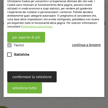
Utilizziamo Cookie per consentirvi un’esperienza ottimale del sito web. I
Cookie sono necessari al funzionamento della pagina, possono essere
utilizzati in modo anonimo a scopi statistici, per rendere più gradevole
l’esperienza dei visitatori e personalizzare i contenuti. Potrete decidere
direttamente quali categorie autorizzare. Vi preghiamo di considerare che,
sulla base delle impostazioni che avrete configurato, potrebbero non essere
Confettura UWE di fragole passate e per cottura UWE
più disponibili tutte le funzionalità della pagina. Per ulteriori informazioni
consultare l’
Informativa sulla privacy
.
weitere Informationen
per saperne di più
continua a leggere
Tecnici
Confettura di prugne
Statistiche
weitere Informationen
confermare la selezione
seleziona tutto