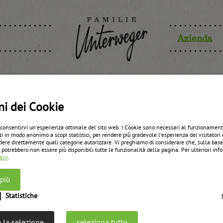
Azienda
ta delle alb
ni dei Cookie
 consentirvi un’esperienza ottimale del sito web. I Cookie sono necessari al funzionament
ti in modo anonimo a scopi statistici, per rendere più gradevole l’esperienza dei visitatori 
regione di 
dere direttamente quali categorie autorizzare. Vi preghiamo di considerare che, sulla bas
 potrebbero non essere più disponibili tutte le funzionalità della pagina. Per ulteriori in
vacy
.
 più
Statistiche
Anche quest’anno il raccolto di albicocche nella 
 la selezione
seleziona tutto