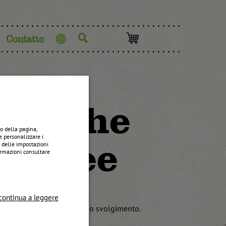
Contatto
Lingua
icocche
o della pagina,
e personalizzare i
Kittsee
e delle impostazioni
formazioni consultare
continua a leggere
regione di Kittsee è in pieno svolgimento.