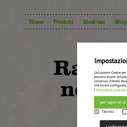
Home
Prodotti
Modi-uso
Shop
Raccol
Impostazio
Utilizziamo Cookie per
possono essere utilizza
nella 
contenuti. Potrete deci
che avrete configurato,
l’
Informativa sulla pri
per saperne di
Tecnici
confermare