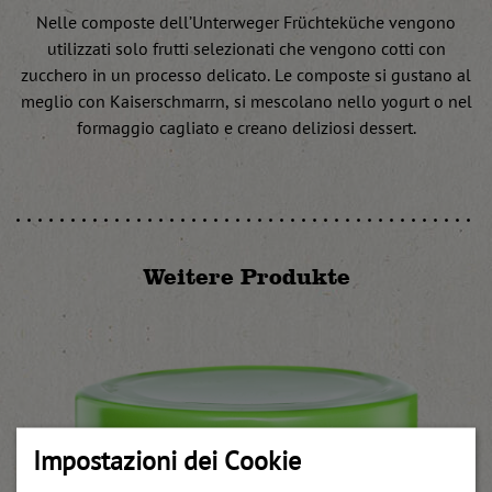
Nelle composte dell’Unterweger Früchteküche vengono
utilizzati solo frutti selezionati che vengono cotti con
zucchero in un processo delicato. Le composte si gustano al
meglio con Kaiserschmarrn, si mescolano nello yogurt o nel
formaggio cagliato e creano deliziosi dessert.
Weitere Produkte
Impostazioni dei Cookie