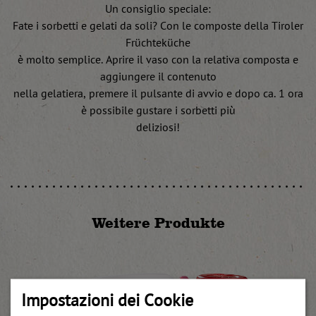
Un consiglio speciale:
Fate i sorbetti e gelati da soli? Con le composte della Tiroler
Früchteküche
è molto semplice. Aprire il vaso con la relativa composta e
aggiungere il contenuto
nella gelatiera, premere il pulsante di avvio e dopo ca. 1 ora
è possibile gustare i sorbetti più
deliziosi!
Weitere Produkte
Impostazioni dei Cookie