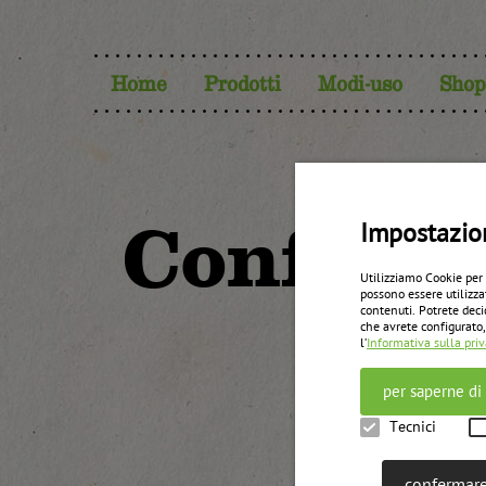
Home
Prodotti
Modi-uso
Shop
Confettu
Impostazio
Utilizziamo Cookie per
possono essere utilizza
contenuti. Potrete deci
che avrete configurato,
l’
Informativa sulla pri
per saperne di
Tecnici
confermare