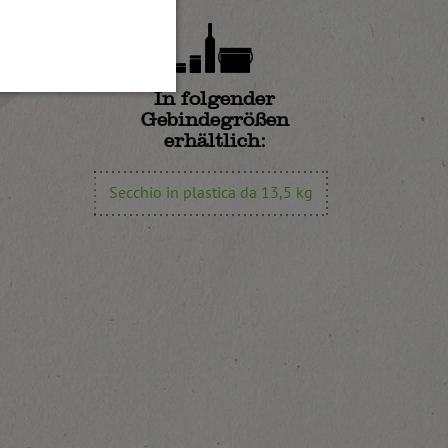
In folgender
Gebindegrößen
erhältlich:
Secchio in plastica da 13,5 kg