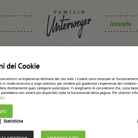
Azienda
ra di ribes 
ni dei Cookie
 consentirvi un’esperienza ottimale del sito web. I Cookie sono necessari al funzionament
ti in modo anonimo a scopi statistici, per rendere più gradevole l’esperienza dei visitatori 
panettiere”
dere direttamente quali categorie autorizzare. Vi preghiamo di considerare che, sulla bas
 potrebbero non essere più disponibili tutte le funzionalità della pagina. Per ulteriori in
vacy
.
 più
zurück zur Übersicht
Statistiche
 la selezione
seleziona tutto