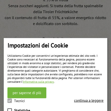
il 55% di frutta
Senza zuccheri aggiunti. Si tratta della frutta spalmabile
della Tiroler Früchteküche
con il contenuto di frutta di 55%, a valore energetico ridotto
e dolcificato con sorbitolo.
Besonderheiten:
Impostazioni dei Cookie
senza zuccheri aggiunti
a pezzi
Utilizziamo Cookie per consentirvi un’esperienza ottimale del sito web. I
Cookie sono necessari al funzionamento della pagina, possono essere
utilizzati in modo anonimo a scopi statistici, per rendere più gradevole
l’esperienza dei visitatori e personalizzare i contenuti. Potrete decidere
direttamente quali categorie autorizzare. Vi preghiamo di considerare che,
sulla base delle impostazioni che avrete configurato, potrebbero non essere
più disponibili tutte le funzionalità della pagina. Per ulteriori informazioni
Weitere Produkte
consultare l’
Informativa sulla privacy
.
per saperne di più
continua a leggere
Tecnici
Statistiche