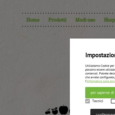
Home
Prodotti
Modi-uso
Shop
Sec
Impostazio
Utilizziamo Cookie per
possono essere utilizza
contenuti. Potrete deci
che avrete configurato,
l’
Informativa sulla pri
per saperne di
Tecnici
confermare