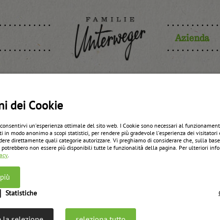
Azienda
chio ribes r
ni dei Cookie
 consentirvi un’esperienza ottimale del sito web. I Cookie sono necessari al funzionament
ti in modo anonimo a scopi statistici, per rendere più gradevole l’esperienza dei visitatori 
dere direttamente quali categorie autorizzare. Vi preghiamo di considerare che, sulla bas
zurück zur Übersicht
 potrebbero non essere più disponibili tutte le funzionalità della pagina. Per ulteriori in
vacy
.
 più
Statistiche
 la selezione
seleziona tutto