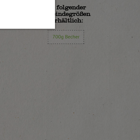
In folgender
Gebindegrößen
erhältlich:
700g Becher