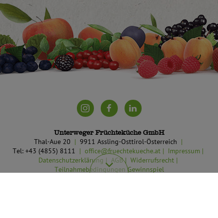
Unterweger Früchteküche GmbH
Thal-Aue 20
9911 Assling-Osttirol-Österreich
Tel: +43 (4855) 8111
office@fruechtekueche.at
Impressum
Datenschutzerklärung
AGB
Widerrufsrecht
Teilnahmebedingungen Gewinnspiel