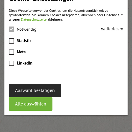
Diese Webseite verwendet Cookies, um die Nutzerfreundlichkeit zu
gewährleisten. Sie können Cookies akzeptieren, ablehnen oder Einzelne auf
unserer
Datenschutzseite
ablehnen.
Erdbeer Konfitüre „zum Füllen und Backen“
weiterlesen
Notwendig
weitere Informationen
Statistik
Meta
LinkedIn
Brombeer Konfitüre backstabil UWE
weitere Informationen
Auswahl bestätigen
Alle auswählen