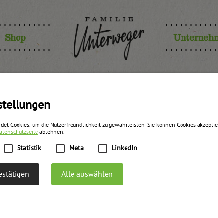
Shop
Unterneh
Konfitüre b
stellungen
det Cookies, um die Nutzerfreundlichkeit zu gewährleisten. Sie können Cookies akzepti
atenschutzseite
ablehnen.
UWE
Statistik
Meta
LinkedIn
stätigen
Alle auswählen
zurück zur Übersicht