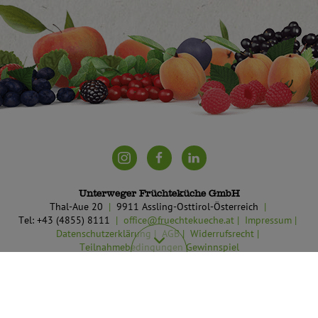
Unterweger Früchteküche GmbH
Thal-Aue 20
9911 Assling-Osttirol-Österreich
Tel: +43 (4855) 8111
office@fruechtekueche.at
Impressum
Datenschutzerklärung
AGB
Widerrufsrecht
Teilnahmebedingungen Gewinnspiel