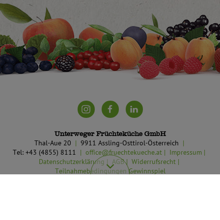
Unterweger Früchteküche GmbH
Thal-Aue 20
9911 Assling-Osttirol-Österreich
Tel: +43 (4855) 8111
office@fruechtekueche.at
Impressum
Datenschutzerklärung
AGB
Widerrufsrecht
Teilnahmebedingungen Gewinnspiel