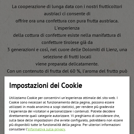
La cooperazione di lunga data con i nostri frutticoltori
austriaci ci consente di
offrire ora una confettura con pura frutta austriaca.
L’esperienza
della cottura di confetture esiste nella manifattura di
confetture tirolese già da
3 generazioni e così, nel cuore delle Dolomiti di Lienz, una
selezione di frutti locali
viene preparata delicatamente.
Con un contenuto di frutta del 60 %, l’aroma del frutto può
svilupparsi idealmente senza
Impostazioni dei Cookie
rinunciare alla solita dolcezza di una confettura classica.
Utilizziamo Cookie per consentirvi un’esperienza ottimale del sito web. I
Cookie sono necessari al funzionamento della pagina, possono essere
utilizzati in modo anonimo a scopi statistici, per rendere più gradevole
l’esperienza dei visitatori e personalizzare i contenuti. Potrete decidere
direttamente quali categorie autorizzare. Vi preghiamo di considerare che,
sulla base delle impostazioni che avrete configurato, potrebbero non essere
Weitere Produkte
più disponibili tutte le funzionalità della pagina. Per ulteriori informazioni
consultare l’
Informativa sulla privacy
.