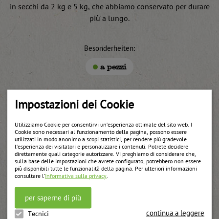
in secchi da 2 kg e 5 kg, che abbiamo conservato per durare
più a lungo.
Besonderheiten:
a pezzi
Impostazioni dei Cookie
Utilizziamo Cookie per consentirvi un’esperienza ottimale del sito web. I
Weitere Produkte
Cookie sono necessari al funzionamento della pagina, possono essere
utilizzati in modo anonimo a scopi statistici, per rendere più gradevole
l’esperienza dei visitatori e personalizzare i contenuti. Potrete decidere
direttamente quali categorie autorizzare. Vi preghiamo di considerare che,
sulla base delle impostazioni che avrete configurato, potrebbero non essere
più disponibili tutte le funzionalità della pagina. Per ulteriori informazioni
consultare l’
Informativa sulla privacy
.
per saperne di più
continua a leggere
Tecnici