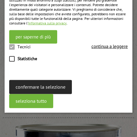
utilizzati in modo anonimo a scopi statistici, per rendere più gradevole
l’esperienza dei visitatori e personalizzare i contenuti. Potrete decidere
direttamente quali categorie autorizzare. Vi preghiamo di considerare che,
sulla base delle impostazioni che avrete configurato, potrebbero non essere
più disponibili tutte le funzionalità della pagina. Per ulteriori informazioni
consultare l’
Informativa sulla privacy
.
per saperne di più
continua a leggere
Tecnici
Statistiche
confermare la selezione
Confettura UWE di passata di prugne per cottura
seleziona tutto
weitere Informationen