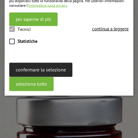
più disponibili tutte le funzionalità della pagina. Per ulteriori informazioni
consultare l’
Informativa sulla privacy
.
per saperne di più
continua a leggere
Tecnici
Statistiche
Sciroppo di mirtillo nero
confermare la selezione
weitere Informationen
seleziona tutto