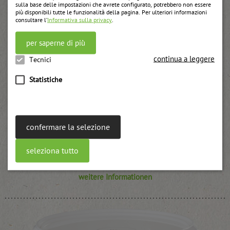
sulla base delle impostazioni che avrete configurato, potrebbero non essere
più disponibili tutte le funzionalità della pagina. Per ulteriori informazioni
consultare l’
Informativa sulla privacy
.
per saperne di più
continua a leggere
Tecnici
Statistiche
confermare la selezione
seleziona tutto
Secchio ribes rosso
weitere Informationen