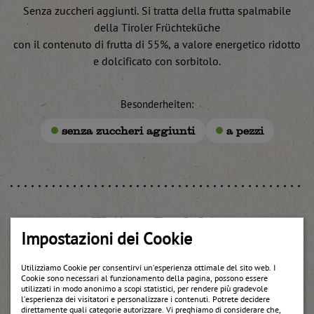
Senza zuccheri aggiunti. Si tratta della frutta spalmabile
della Tiroler Früchteküche
con il contenuto di frutta di 55%, a valore energetico ridotto
e dolcificato con sorbitolo.
Besonderheiten:
senza zuccheri aggiunti
a pezzi
Weitere Produkte
Impostazioni dei Cookie
Utilizziamo Cookie per consentirvi un’esperienza ottimale del sito web. I
Cookie sono necessari al funzionamento della pagina, possono essere
utilizzati in modo anonimo a scopi statistici, per rendere più gradevole
l’esperienza dei visitatori e personalizzare i contenuti. Potrete decidere
direttamente quali categorie autorizzare. Vi preghiamo di considerare che,