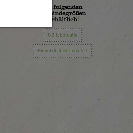
In folgenden
Gebindegrößen
erhältlich:
0,5 lt bottiglia
Bidoni di plastica da 5 lt