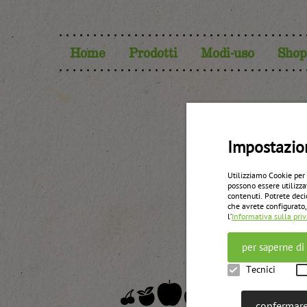
Home
Prodotti
Modi-uso
Shop
Scir
Impostazio
Utilizziamo Cookie per
possono essere utilizza
contenuti. Potrete deci
che avrete configurato,
l’
Informativa sulla pri
per saperne di
Tecnici
confermare