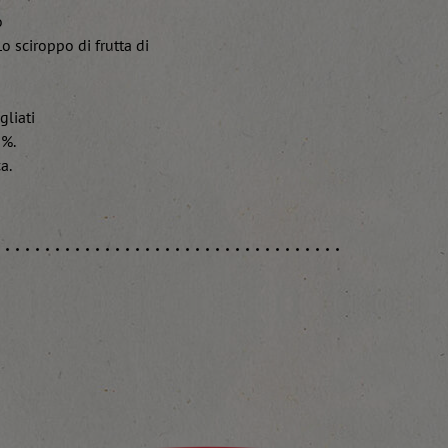
o
Lo sciroppo di frutta di
gliati
3%.
a.