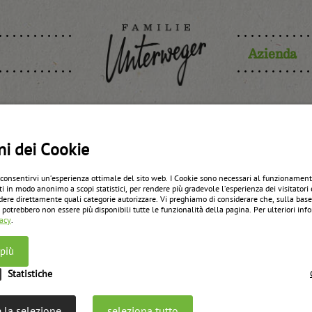
Azienda
oppo di la
ni dei Cookie
 consentirvi un’esperienza ottimale del sito web. I Cookie sono necessari al funzionament
ti in modo anonimo a scopi statistici, per rendere più gradevole l’esperienza dei visitatori 
dere direttamente quali categorie autorizzare. Vi preghiamo di considerare che, sulla bas
zurück zur Übersicht
 potrebbero non essere più disponibili tutte le funzionalità della pagina. Per ulteriori in
vacy
.
 più
Statistiche
 la selezione
seleziona tutto