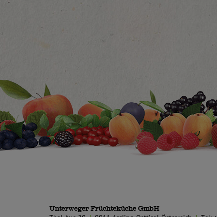
Unterweger Früchteküche GmbH