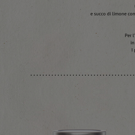
e succo di limone conce
Per l
in
I