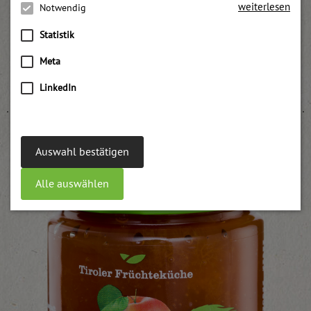
weiterlesen
Notwendig
Statistik
Meta
Heidelbeer Konfitüre backstabil UWE
weitere Informationen
LinkedIn
Auswahl bestätigen
Alle auswählen