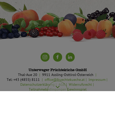
Unterweger Früchteküche GmbH
Thal-Aue 20
9911 Assling-Osttirol-Österreich
Tel: +43 (4855) 8111
office@fruechtekueche.at
Impressum
Datenschutzerklärung
AGB
Widerrufsrecht
Teilnahmebedingungen Gewinnspiel