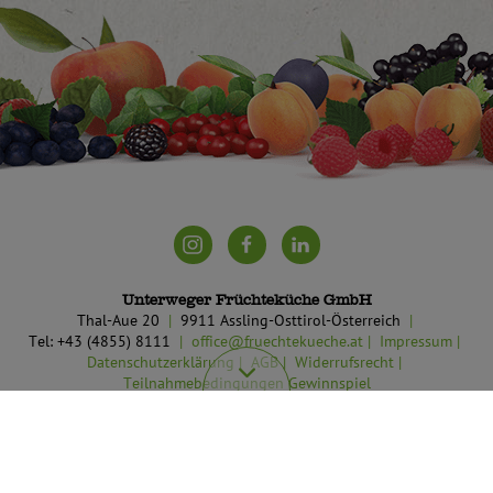
Unterweger Früchteküche GmbH
Thal-Aue 20
9911 Assling-Osttirol-Österreich
Tel: +43 (4855) 8111
office@fruechtekueche.at
Impressum
Datenschutzerklärung
AGB
Widerrufsrecht
Teilnahmebedingungen Gewinnspiel