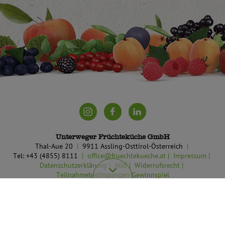
Unterweger Früchteküche GmbH
Thal-Aue 20
9911 Assling-Osttirol-Österreich
Tel: +43 (4855) 8111
office@fruechtekueche.at
Impressum
Datenschutzerklärung
AGB
Widerrufsrecht
Teilnahmebedingungen Gewinnspiel