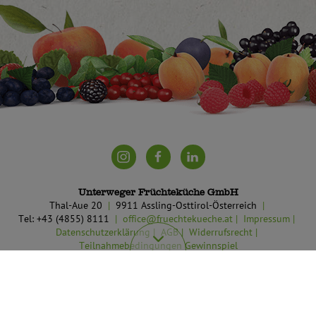
Unterweger Früchteküche GmbH
Thal-Aue 20
9911 Assling-Osttirol-Österreich
Tel: +43 (4855) 8111
office@fruechtekueche.at
Impressum
Datenschutzerklärung
AGB
Widerrufsrecht
Teilnahmebedingungen Gewinnspiel