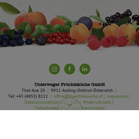
Unterweger Früchteküche GmbH
Thal-Aue 20
9911 Assling-Osttirol-Österreich
Tel: +43 (4855) 8111
office@fruechtekueche.at
Impressum
Datenschutzerklärung
AGB
Widerrufsrecht
Teilnahmebedingungen Gewinnspiel