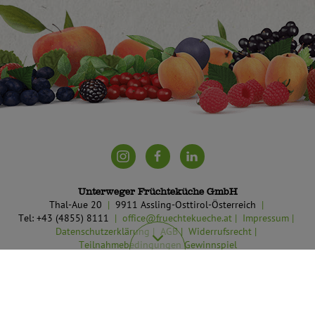
Unterweger Früchteküche GmbH
Thal-Aue 20
9911 Assling-Osttirol-Österreich
Tel: +43 (4855) 8111
office@fruechtekueche.at
Impressum
Datenschutzerklärung
AGB
Widerrufsrecht
Teilnahmebedingungen Gewinnspiel