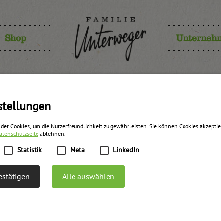
Shop
Unterneh
n Konfitüre 
stellungen
det Cookies, um die Nutzerfreundlichkeit zu gewährleisten. Sie können Cookies akzepti
atenschutzseite
ablehnen.
UWE
Statistik
Meta
LinkedIn
stätigen
Alle auswählen
zurück zur Übersicht