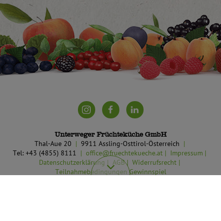
Unterweger Früchteküche GmbH
Thal-Aue 20
9911 Assling-Osttirol-Österreich
Tel: +43 (4855) 8111
office@fruechtekueche.at
Impressum
Datenschutzerklärung
AGB
Widerrufsrecht
Teilnahmebedingungen Gewinnspiel