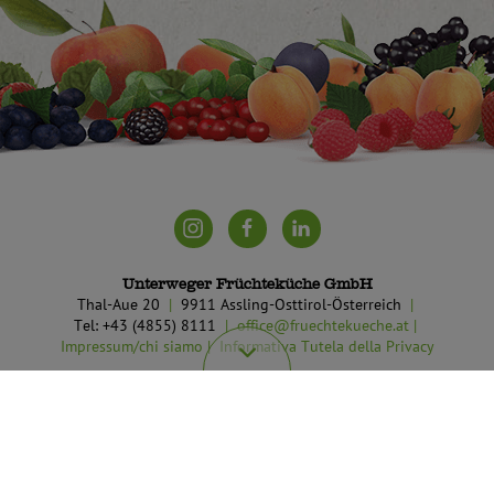
Unterweger Früchteküche GmbH
Thal-Aue 20
9911 Assling-Osttirol-Österreich
Tel: +43 (4855) 8111
office@fruechtekueche.at
Impressum/chi siamo
Informativa Tutela della Privacy