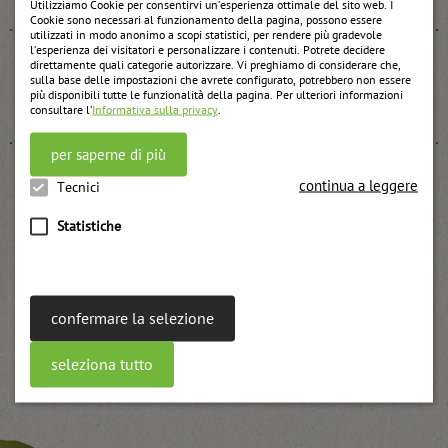
Utilizziamo Cookie per consentirvi un’esperienza ottimale del sito web. I
Cookie sono necessari al funzionamento della pagina, possono essere
utilizzati in modo anonimo a scopi statistici, per rendere più gradevole
l’esperienza dei visitatori e personalizzare i contenuti. Potrete decidere
direttamente quali categorie autorizzare. Vi preghiamo di considerare che,
sulla base delle impostazioni che avrete configurato, potrebbero non essere
Confettura di mirtilli
più disponibili tutte le funzionalità della pagina. Per ulteriori informazioni
consultare l’
Informativa sulla privacy
.
weitere Informationen
per saperne di più
continua a leggere
Tecnici
Confettura di aronia
Statistiche
weitere Informationen
confermare la selezione
seleziona tutto