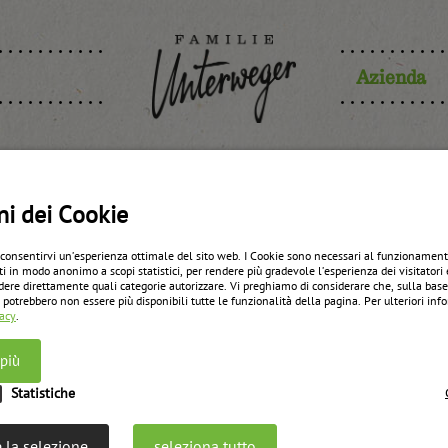
Azienda
osta di am
ni dei Cookie
 consentirvi un’esperienza ottimale del sito web. I Cookie sono necessari al funzionament
ti in modo anonimo a scopi statistici, per rendere più gradevole l’esperienza dei visitatori 
dere direttamente quali categorie autorizzare. Vi preghiamo di considerare che, sulla bas
zurück zur Übersicht
 potrebbero non essere più disponibili tutte le funzionalità della pagina. Per ulteriori in
vacy
.
 più
Statistiche
 la selezione
seleziona tutto