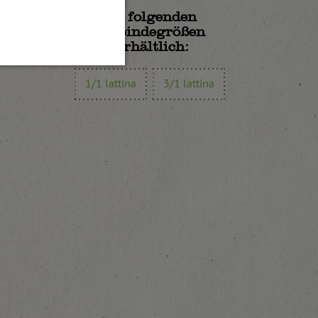
In folgenden
Gebindegrößen
erhältlich:
1/1 lattina
3/1 lattina