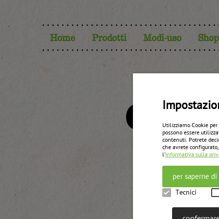
Home
Prodotti
Modi-uso
Shop
Comp
Impostazio
Utilizziamo Cookie per
possono essere utilizza
contenuti. Potrete deci
che avrete configurato,
l’
Informativa sulla pri
per saperne di
Tecnici
confermare