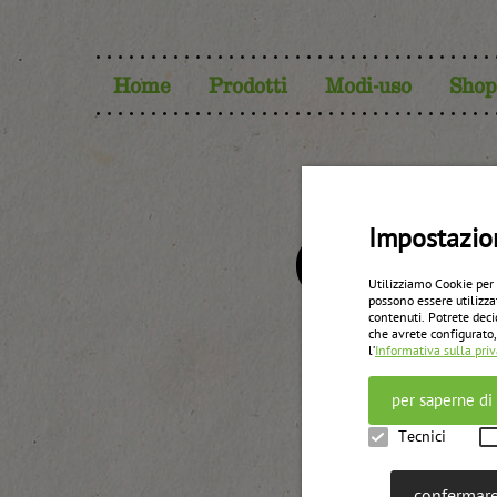
Home
Prodotti
Modi-uso
Shop
Conf
Impostazio
Utilizziamo Cookie per
possono essere utilizza
contenuti. Potrete deci
che avrete configurato,
l’
Informativa sulla pri
per saperne di
Tecnici
confermare