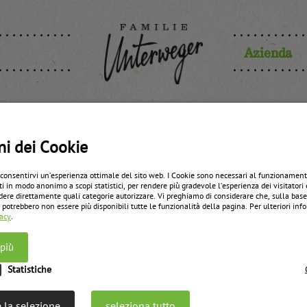
Azienda
ettura di p
ni dei Cookie
 consentirvi un’esperienza ottimale del sito web. I Cookie sono necessari al funzionament
ti in modo anonimo a scopi statistici, per rendere più gradevole l’esperienza dei visitatori 
austriaca
dere direttamente quali categorie autorizzare. Vi preghiamo di considerare che, sulla bas
 potrebbero non essere più disponibili tutte le funzionalità della pagina. Per ulteriori in
vacy
.
 più
zurück zur Übersicht
Statistiche
 la selezione
seleziona tutto