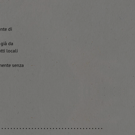
ente di
 già da
tti locali
lmente senza