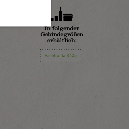
In folgender
Gebindegrößen
erhältlich:
Vasetto da 830g