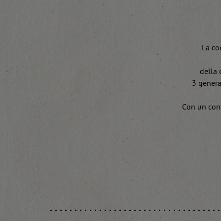
La coo
della 
3 generaz
Con un cont