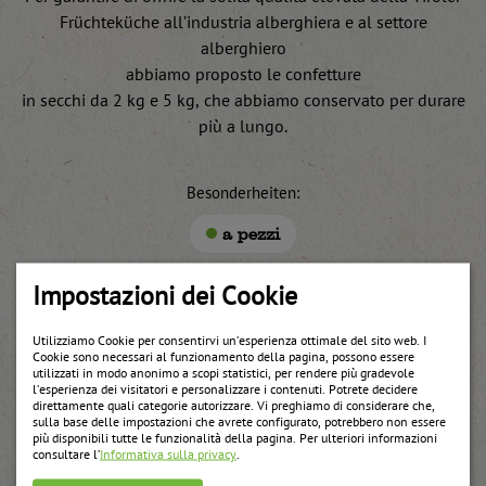
Früchteküche all’industria alberghiera e al settore
alberghiero
abbiamo proposto le confetture
in secchi da 2 kg e 5 kg, che abbiamo conservato per durare
più a lungo.
Besonderheiten:
a pezzi
Impostazioni dei Cookie
Utilizziamo Cookie per consentirvi un’esperienza ottimale del sito web. I
Cookie sono necessari al funzionamento della pagina, possono essere
Weitere Produkte
utilizzati in modo anonimo a scopi statistici, per rendere più gradevole
l’esperienza dei visitatori e personalizzare i contenuti. Potrete decidere
direttamente quali categorie autorizzare. Vi preghiamo di considerare che,
sulla base delle impostazioni che avrete configurato, potrebbero non essere
più disponibili tutte le funzionalità della pagina. Per ulteriori informazioni
consultare l’
Informativa sulla privacy
.