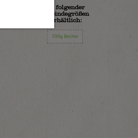
In folgender
Gebindegrößen
erhältlich:
700g Becher