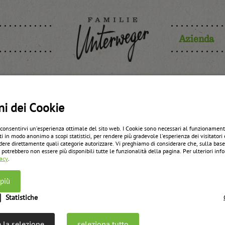
Azienda
setto albico
ni dei Cookie
 consentirvi un’esperienza ottimale del sito web. I Cookie sono necessari al funzionament
ti in modo anonimo a scopi statistici, per rendere più gradevole l’esperienza dei visitatori 
dere direttamente quali categorie autorizzare. Vi preghiamo di considerare che, sulla bas
zurück zur Übersicht
 potrebbero non essere più disponibili tutte le funzionalità della pagina. Per ulteriori in
vacy
.
 più
Statistiche
 la selezione
seleziona tutto