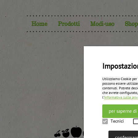
Home
Prodotti
Modi-uso
Shop
Va
Impostazio
Utilizziamo Cookie per
possono essere utilizza
contenuti. Potrete deci
che avrete configurato,
l’
Informativa sulla pri
per saperne di
Tecnici
confermare