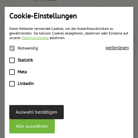
Hollerblüten Sirup
Cookie-Einstellungen
weitere Informationen
Diese Webseite verwendet Cookies, um die Nutzerfreundlichkeit zu
gewährleisten. Sie können Cookies akzeptieren, ablehnen oder Einzelne auf
unserer
Datenschutzseite
ablehnen.
weiterlesen
Notwendig
Statistik
Meta
LinkedIn
Auswahl bestätigen
Alle auswählen