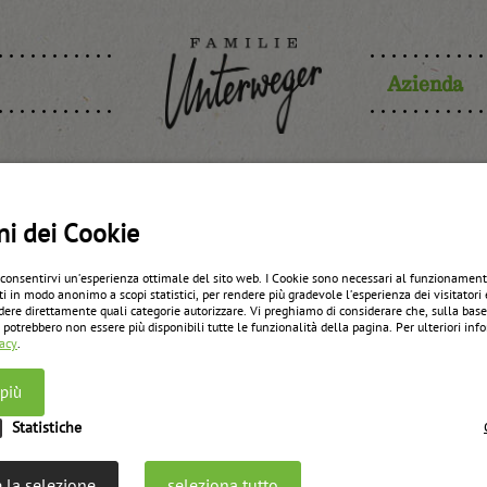
Azienda
Minivasett
ni dei Cookie
 consentirvi un’esperienza ottimale del sito web. I Cookie sono necessari al funzionament
ti in modo anonimo a scopi statistici, per rendere più gradevole l’esperienza dei visitatori 
dere direttamente quali categorie autorizzare. Vi preghiamo di considerare che, sulla bas
zurück zur Übersicht
 potrebbero non essere più disponibili tutte le funzionalità della pagina. Per ulteriori in
vacy
.
 più
Statistiche
 la selezione
seleziona tutto