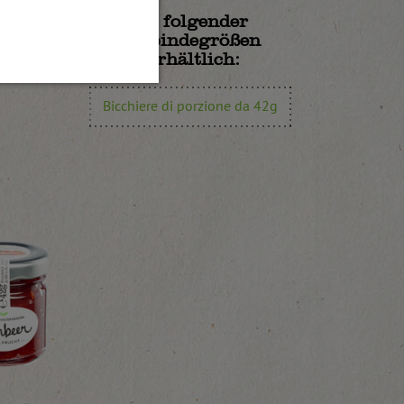
In folgender
Gebindegrößen
erhältlich:
Bicchiere di porzione da 42g