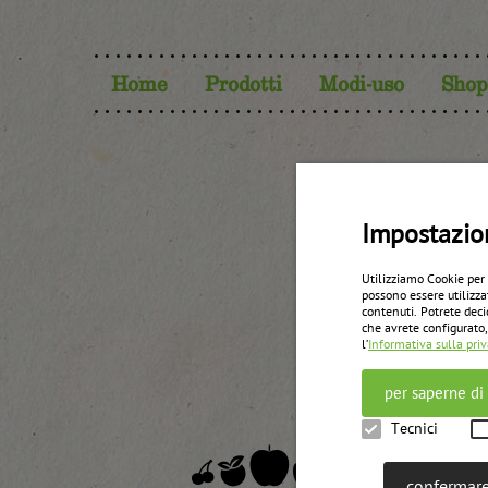
Home
Prodotti
Modi-uso
Shop
Impostazio
Utilizziamo Cookie per
possono essere utilizza
contenuti. Potrete deci
che avrete configurato,
l’
Informativa sulla pri
per saperne di
Tecnici
confermare