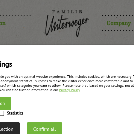
ion
Company
ings
Fairs-archiv
ide you with an optimal website experience. This includes cookies, which are necessary fo
 anonymous statistical purposes to make the visitor experience more comfortable and to 
self which categories you want to allow. Please note that, based on your settings, not all
 You can find further information in our
Privacy Policy
ion
Statistics
urogast Grissemann
Transgourmet Vi
lection
Confirm all