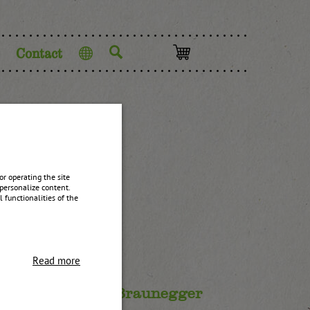
Contact
Language
e
r operating the site
personalize content.
 functionalities of the
Read more
llach
Braunegger