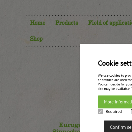
Home
Products
Field of applicat
Shop
Cookie sett
We use cookies to prov
and which are used for
You can decide for your
site may be available.
More Informat
Required
Eurogast
E
Confirm se
Sinnesberger