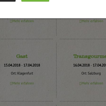
04.04.2018
-
05.04.2018
05.04.2018
-
06.04.20
Ort: Zams
Ort: Villach
Mehr erfahren
Mehr erfahren
Gast
Transgourme
15.04.2018
-
17.04.2018
16.04.2018
-
17.04.20
Ort: Klagenfurt
Ort: Salzburg
Mehr erfahren
Mehr erfahren