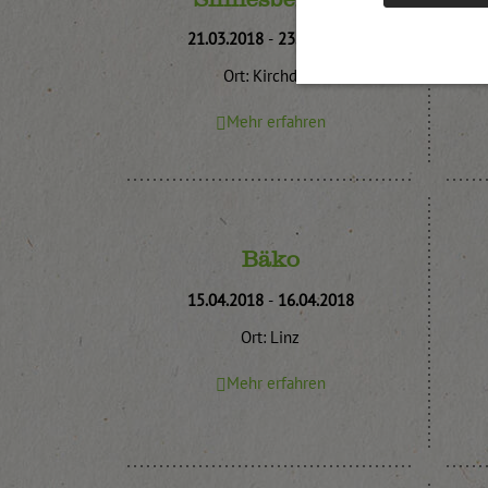
21.03.2018
-
23.03.2018
Ort: Kirchdorf
Mehr erfahren
Bäko
15.04.2018
-
16.04.2018
Ort: Linz
Mehr erfahren