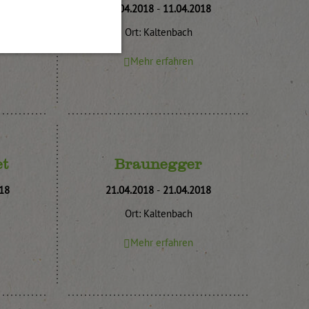
18
10.04.2018
-
11.04.2018
Ort: Kaltenbach
Mehr erfahren
t
Braunegger
18
21.04.2018
-
21.04.2018
Ort: Kaltenbach
Mehr erfahren